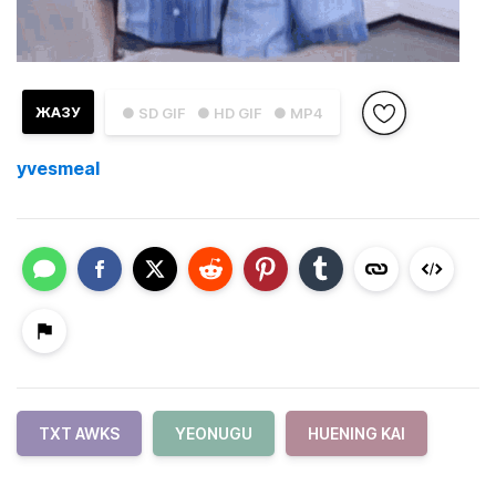
ЖАЗУ
● SD GIF
● HD GIF
● MP4
yvesmeal
TXT AWKS
YEONUGU
HUENING KAI