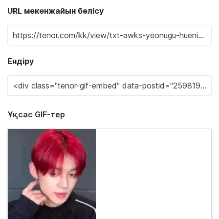
URL мекенжайын бөлісу
Ендіру
Ұқсас GIF-тер