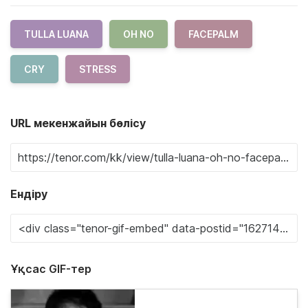
TULLA LUANA
OH NO
FACEPALM
CRY
STRESS
URL мекенжайын бөлісу
Ендіру
Ұқсас GIF-тер