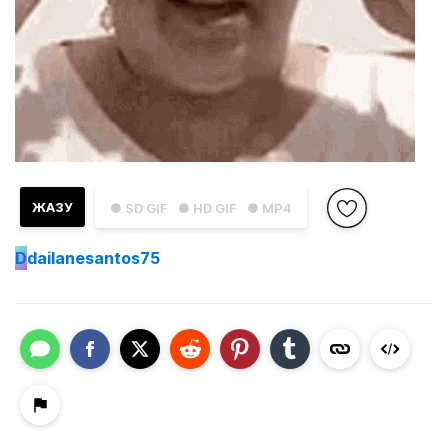
ЖАЗУ
● SD GIF
● HD GIF
● MP4
D
dailanesantos75