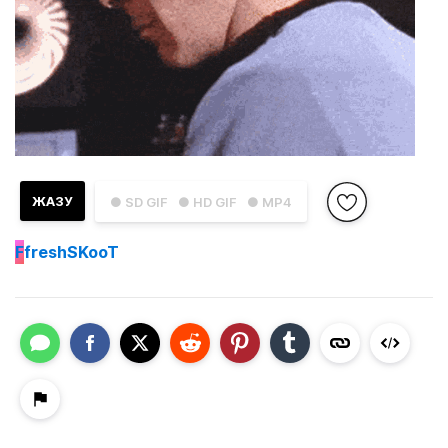
ЖАЗУ
● SD GIF
● HD GIF
● MP4
F
freshSKooT