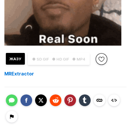
ЖАЗУ
● SD GIF
● HD GIF
● MP4
MRExtractor