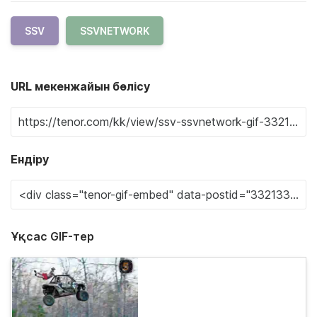
SSV
SSVNETWORK
URL мекенжайын бөлісу
Ендіру
Ұқсас GIF-тер