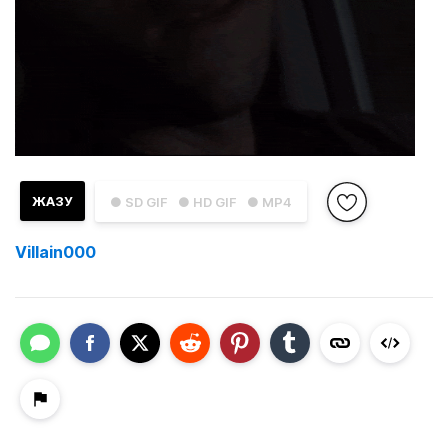
ЖАЗУ
● SD GIF
● HD GIF
● MP4
Villain000