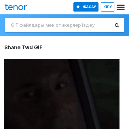
ЖАСАУ
КІРУ
Shane Twd GIF