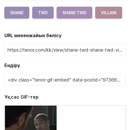
SHANE
TWD
SHANE TWD
VILLAIN
URL мекенжайын бөлісу
Ендіру
Ұқсас GIF-тер