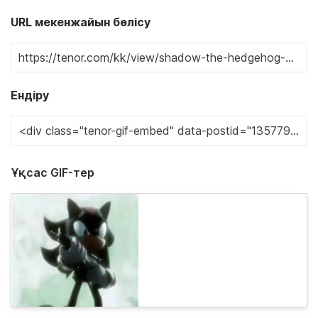
URL мекенжайын бөлісу
Ендіру
Ұқсас GIF-тер