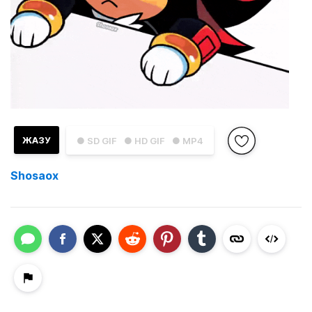
ЖАЗУ
● SD GIF
● HD GIF
● MP4
Shosaox