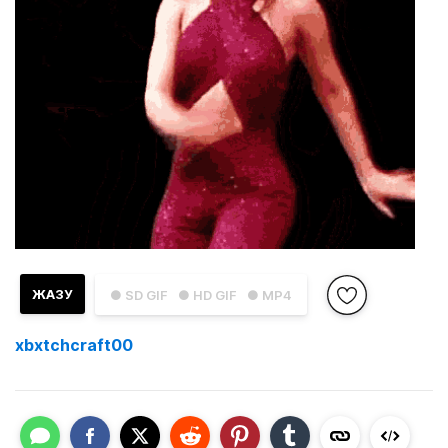
ЖАЗУ
● SD GIF
● HD GIF
● MP4
xbxtchcraft00