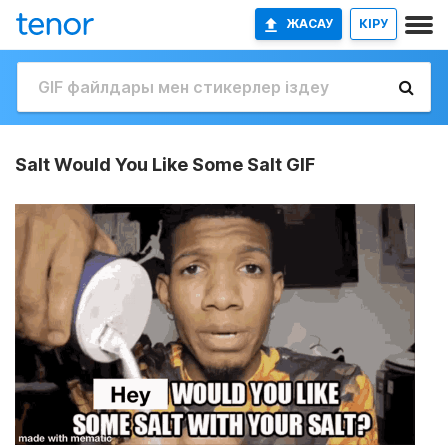
ЖАСАУ
КІРУ
Salt Would You Like Some Salt GIF