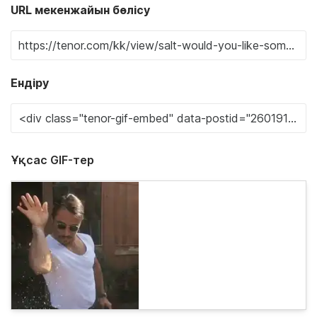
URL мекенжайын бөлісу
Ендіру
Ұқсас GIF-тер