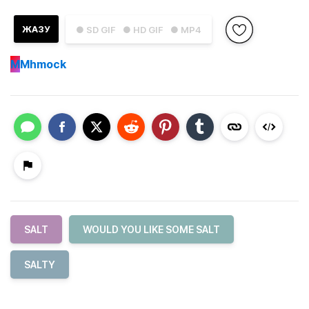
ЖАЗУ
● SD GIF
● HD GIF
● MP4
M
Mhmock
SALT
WOULD YOU LIKE SOME SALT
SALTY