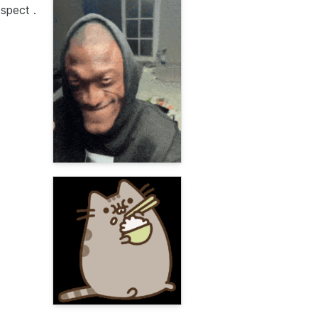
spect .