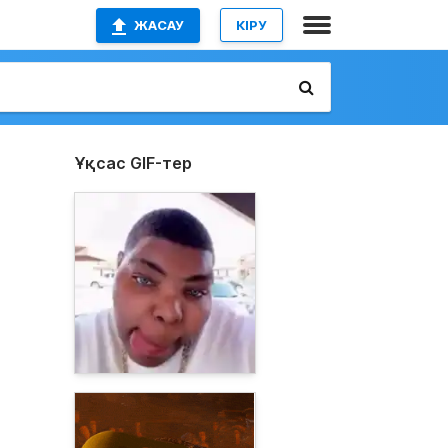
ЖАСАУ
КІРУ
Ұқсас GIF-тер