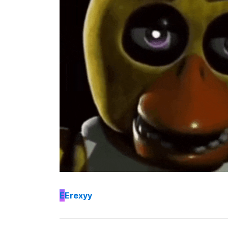
E
Erexyy