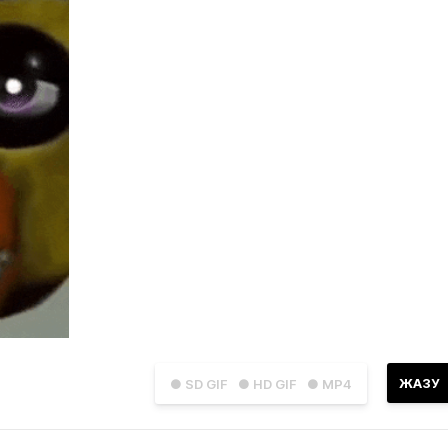
ЖАЗУ
● SD GIF
● HD GIF
● MP4