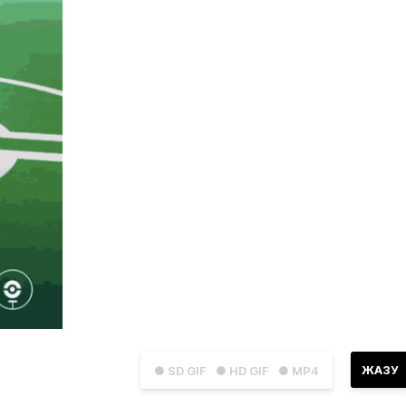
ЖАЗУ
● SD GIF
● HD GIF
● MP4