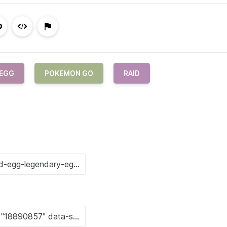
 EGG
POKEMON GO
RAID