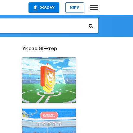
ЖАСАУ
КІРУ
Ұқсас GIF-тер