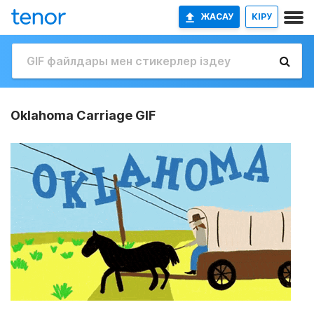
ЖАСАУ
КІРУ
Oklahoma Carriage GIF