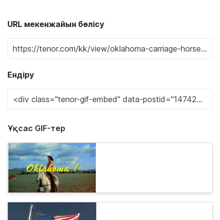
URL мекенжайын бөлісу
Ендіру
Ұқсас GIF-тер