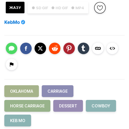
ЖАЗУ
● SD GIF
● HD GIF
● MP4
KebMo
OKLAHOMA
CARRIAGE
HORSE CARRIAGE
DESSERT
COWBOY
KEB MO