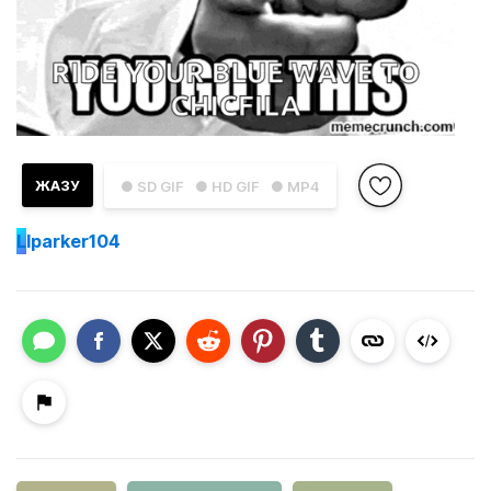
ЖАЗУ
● SD GIF
● HD GIF
● MP4
L
lparker104