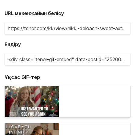
URL мекенжайын бөлісу
Ендіру
Ұқсас GIF-тер