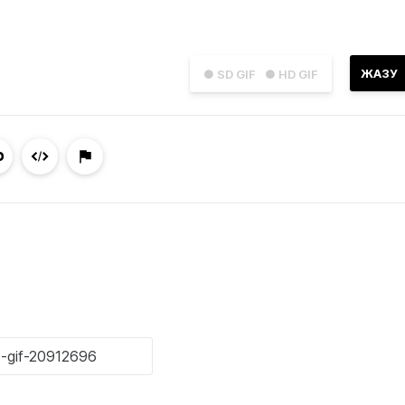
ЖАЗУ
● SD GIF
● HD GIF