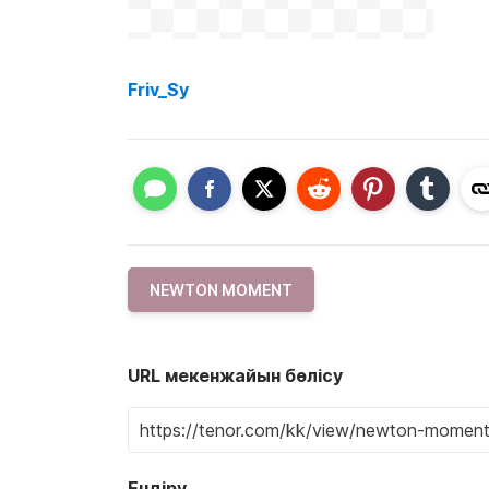
Friv_Sy
NEWTON MOMENT
URL мекенжайын бөлісу
Ендіру