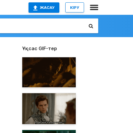
ЖАСАУ
КІРУ
Ұқсас GIF-тер