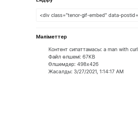
Мәліметтер
Контент сипаттамасы: a man with curly h
Файл өлшемі: 67KB
Өлшемдер: 498x426
Жасалды: 3/27/2021, 1:14:17 AM