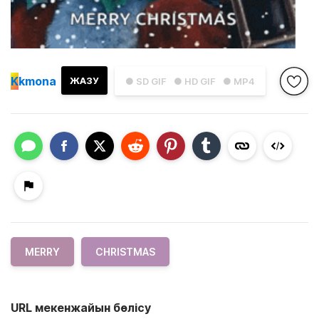
K
kmona
ЖАЗУ
● SD GIF
● HD GIF
● MP4
MERRY
CHRISTMAS
URL мекенжайын бөлісу