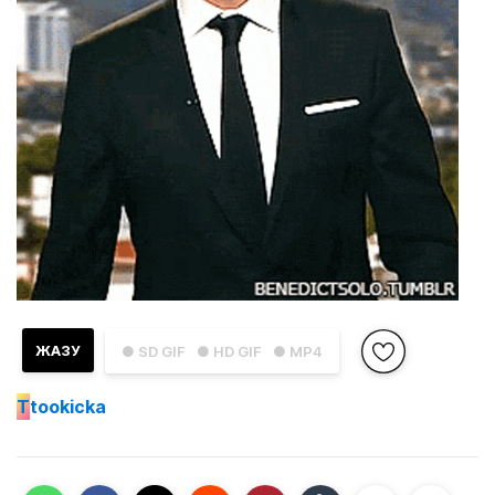
ЖАЗУ
● SD GIF
● HD GIF
● MP4
T
tookicka