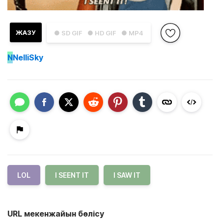
ЖАЗУ
● SD GIF
● HD GIF
● MP4
N
NelliSky
LOL
I SEENT IT
I SAW IT
URL мекенжайын бөлісу