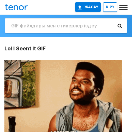
ЖАСАУ
КІРУ
Lol I Seent It GIF