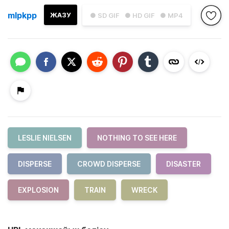
mlpkpp
ЖАЗУ
● SD GIF
● HD GIF
● MP4
LESLIE NIELSEN
NOTHING TO SEE HERE
DISPERSE
CROWD DISPERSE
DISASTER
EXPLOSION
TRAIN
WRECK