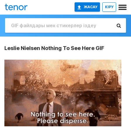
ЖАСАУ
КІРУ
Leslie Nielsen Nothing To See Here GIF