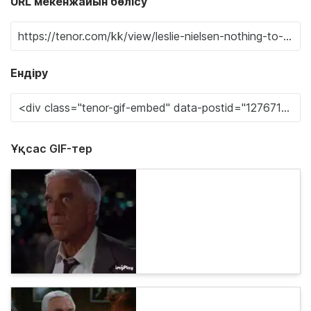
URL мекенжайын бөлісу
Ендіру
Ұқсас GIF-тер