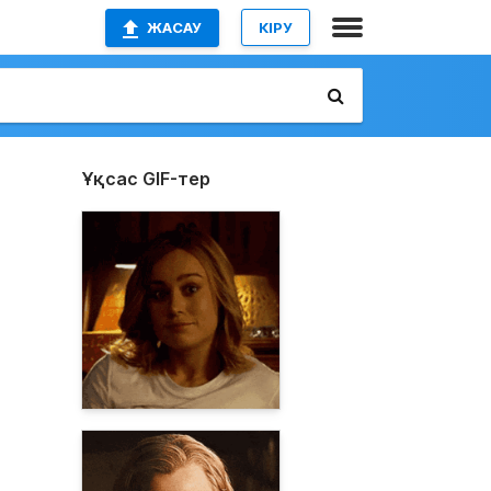
ЖАСАУ
КІРУ
Ұқсас GIF-тер