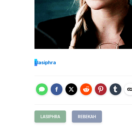
L
lasiphra
LASIPHRA
REBEKAH