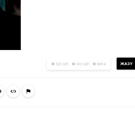
ЖАЗУ
● SD GIF
● HD GIF
● MP4