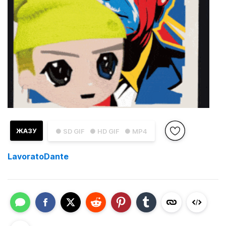
ЖАЗУ
● SD GIF
● HD GIF
● MP4
LavoratoDante