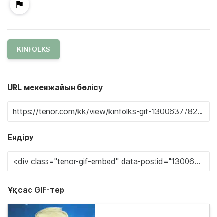
KINFOLKS
URL мекенжайын бөлісу
Ендіру
Ұқсас GIF-тер