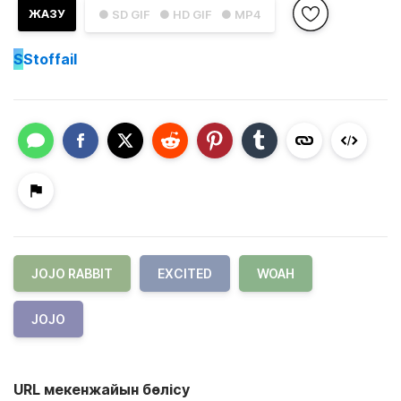
ЖАЗУ
● SD GIF
● HD GIF
● MP4
S
Stoffail
JOJO RABBIT
EXCITED
WOAH
JOJO
URL мекенжайын бөлісу