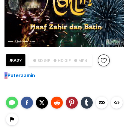
ЖАЗУ
● SD GIF
● HD GIF
● MP4
P
Puteraamin