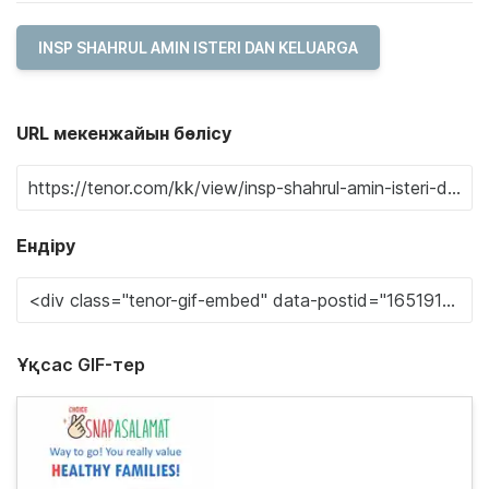
INSP SHAHRUL AMIN ISTERI DAN KELUARGA
URL мекенжайын бөлісу
Ендіру
Ұқсас GIF-тер