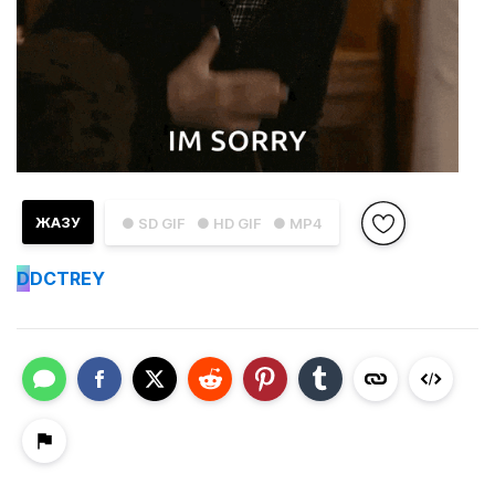
ЖАЗУ
● SD GIF
● HD GIF
● MP4
D
DCTREY