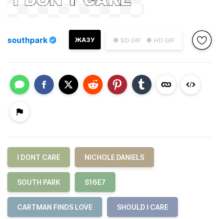
southpark
ЖАЗУ
● SD GIF
● HD GIF
I DONT CARE
NICHOLE DANIELS
SOUTH PARK
S16E7
CARTMAN FINDS LOVE
SHOULD I CARE