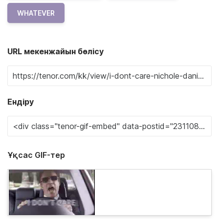
WHATEVER
URL мекенжайын бөлісу
Ендіру
Ұқсас GIF-тер