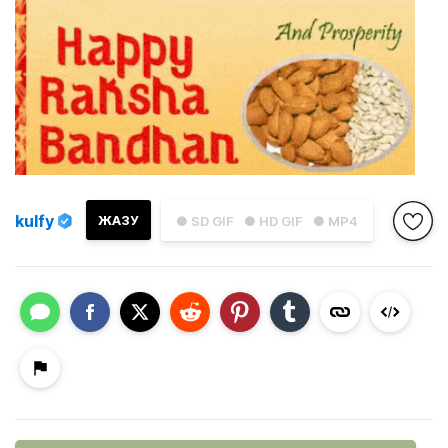
kulfy
ЖАЗУ
● SD GIF
● HD GIF
● MP4