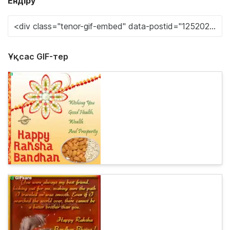
Ендіру
Ұқсас GIF-тер