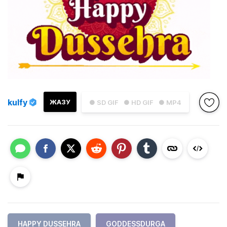
kulfy
ЖАЗУ
● SD GIF
● HD GIF
● MP4
HAPPY DUSSEHRA
GODDESSDURGA