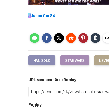
J
JuniorCor84
HAN SOLO
STAR WARS
NEVER
URL мекенжайын бөлісу
Ендіру