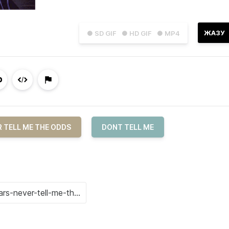
ЖАЗУ
● SD GIF
● HD GIF
● MP4
 TELL ME THE ODDS
DONT TELL ME