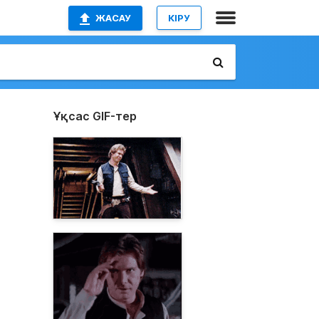
ЖАСАУ
КІРУ
Ұқсас GIF-тер