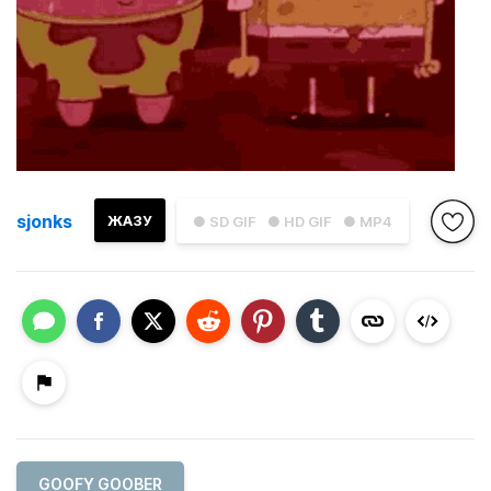
sjonks
ЖАЗУ
● SD GIF
● HD GIF
● MP4
GOOFY GOOBER