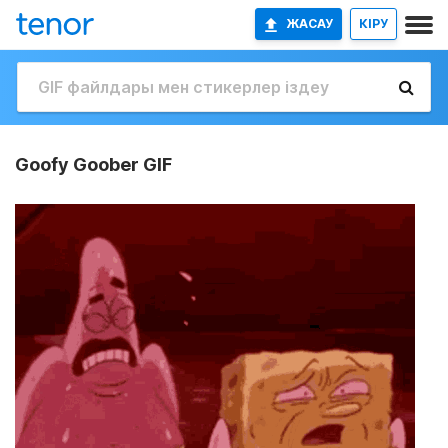
ЖАСАУ
КІРУ
Goofy Goober GIF