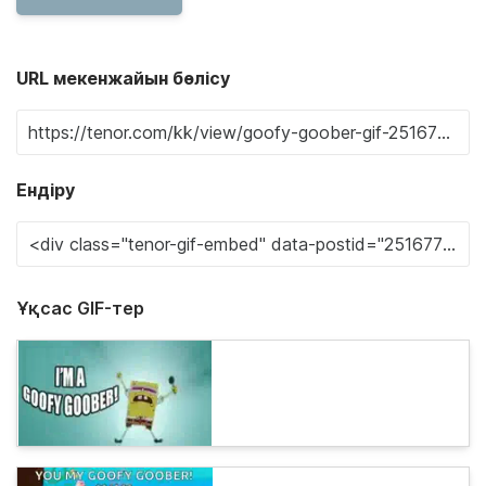
URL мекенжайын бөлісу
Ендіру
Ұқсас GIF-тер