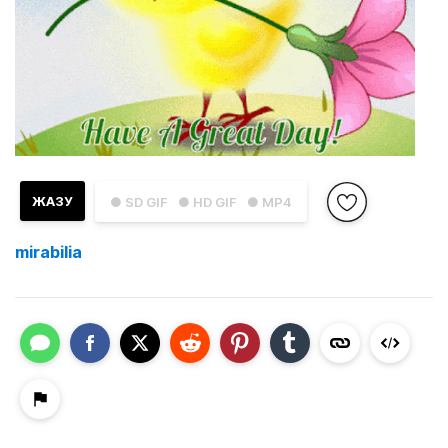
ЖАЗУ
● SD GIF
● HD GIF
● MP4
mirabilia