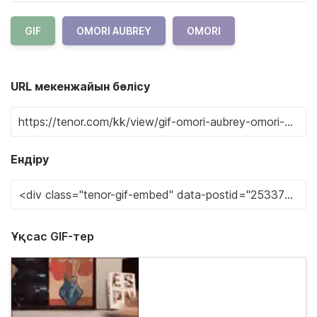
GIF
OMORI AUBREY
OMORI
URL мекенжайын бөлісу
Ендіру
Ұқсас GIF-тер