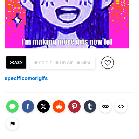
ЖАЗУ
● SD GIF
● HD GIF
● MP4
specificomorigifs