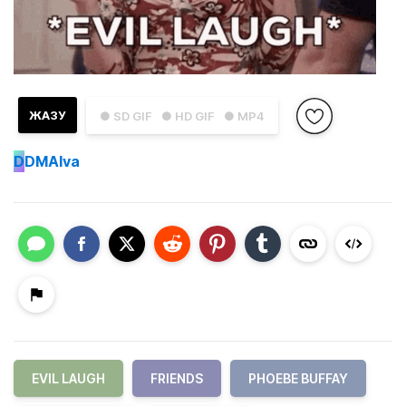
ЖАЗУ
● SD GIF
● HD GIF
● MP4
D
DMAlva
EVIL LAUGH
FRIENDS
PHOEBE BUFFAY