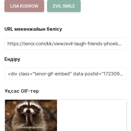
LISA KUDROW
EVIL SMILE
URL мекенжайын бөлісу
Ендіру
Ұқсас GIF-тер