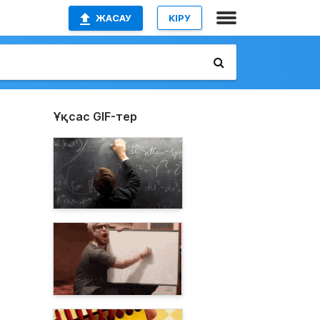
ЖАСАУ
КІРУ
Ұқсас GIF-тер