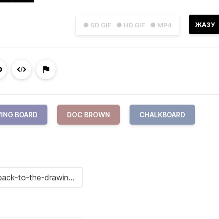
ЖАЗУ
● SD GIF
● HD GIF
● MP4
WING BOARD
DOC BROWN
CHALKBOARD