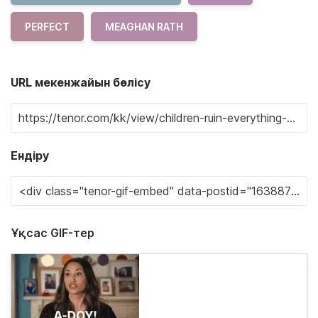
PERFECT
MEAGHAN RATH
URL мекенжайын бөлісу
Ендіру
Ұқсас GIF-тер