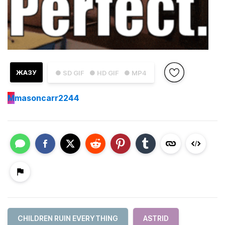
ЖАЗУ
● SD GIF
● HD GIF
● MP4
M
masoncarr2244
CHILDREN RUIN EVERYTHING
ASTRID