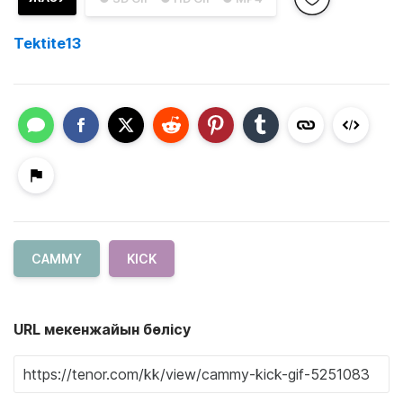
Tektite13
CAMMY
KICK
URL мекенжайын бөлісу