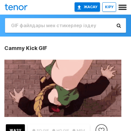
ЖАСАУ
КІРУ
Cammy Kick GIF
ЖАЗУ
● SD GIF
● HD GIF
● MP4