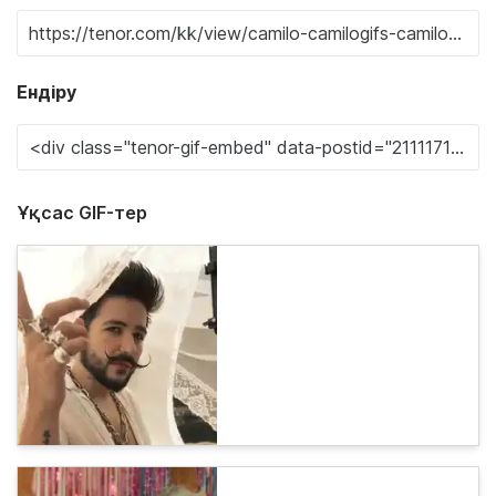
Ендіру
Ұқсас GIF-тер