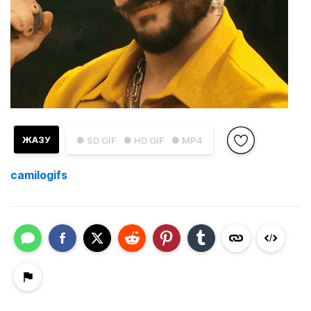
ЖАЗУ
● SD GIF
● HD GIF
● MP4
camilogifs