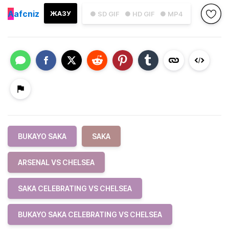
A
afcniz
ЖАЗУ
● SD GIF
● HD GIF
● MP4
BUKAYO SAKA
SAKA
ARSENAL VS CHELSEA
SAKA CELEBRATING VS CHELSEA
BUKAYO SAKA CELEBRATING VS CHELSEA