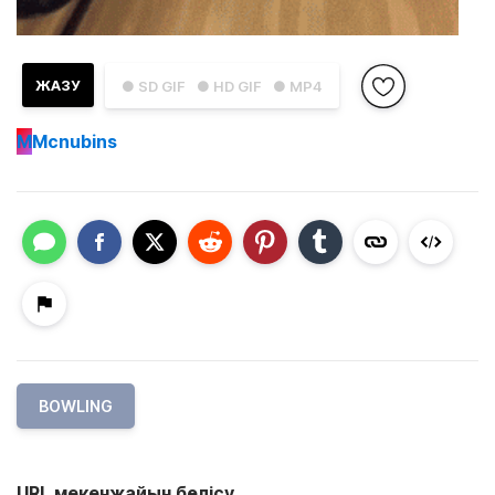
ЖАЗУ
● SD GIF
● HD GIF
● MP4
M
Mcnubins
BOWLING
URL мекенжайын бөлісу