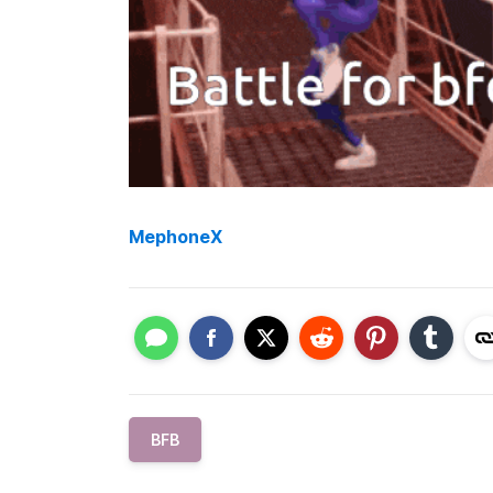
MephoneX
BFB