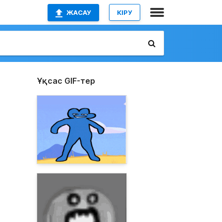
ЖАСАУ
КІРУ
Ұқсас GIF-тер