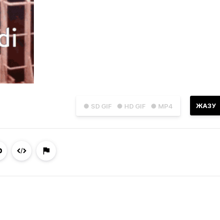
ЖАЗУ
● SD GIF
● HD GIF
● MP4