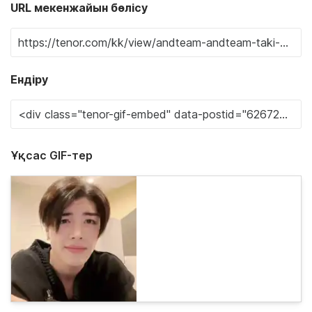
URL мекенжайын бөлісу
Ендіру
Ұқсас GIF-тер