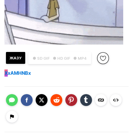
ЖАЗУ
● SD GIF
● HD GIF
● MP4
X
xAMHNBx