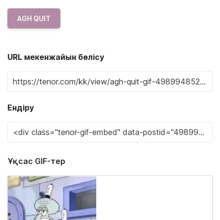
AGH QUIT
URL мекенжайын бөлісу
Ендіру
Ұқсас GIF-тер