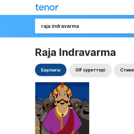
Raja Indravarma
Барлығы
GIF суреттері
Стике