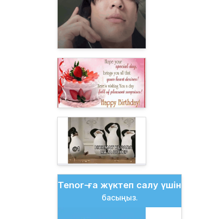
Tenor-ға жүктеп салу үшін
басыңыз.