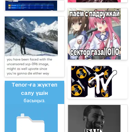
Tenor-ға жүктеп
салу үшін
басыңыз.