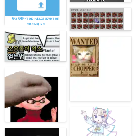
Өз GIF-теріңізді жүктеп
салыңыз