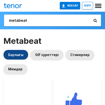
ЖАСАУ
КІРУ
Metabeat
Барлығы
GIF суреттері
Стикерлер
Мемдер