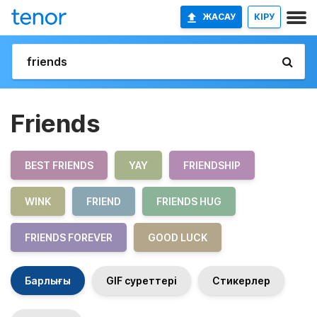
ЖАСАУ
КІРУ
Friends
BEST FRIENDS
YAY
FRIENDSHIP
WINK
FRIEND
FRIENDS HUG
FRIENDS FOREVER
GOOD LUCK
Барлығы
GIF суреттері
Стикерлер