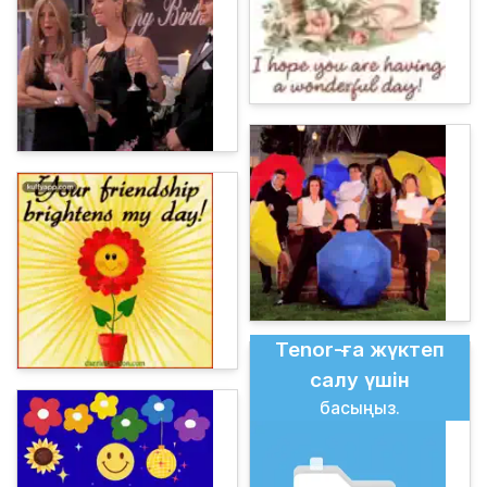
Tenor-ға жүктеп
салу үшін
басыңыз.