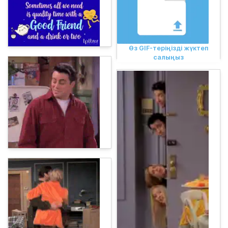
Өз GIF-теріңізді жүктеп
салыңыз