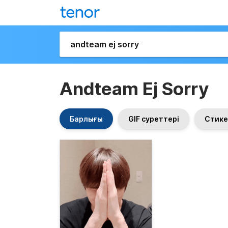
Andteam Ej Sorry
Барлығы
GIF суреттері
Стике