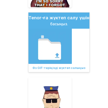
Tenor-ға жүктеп салу үшін
басыңыз.
Өз GIF-теріңізді жүктеп салыңыз