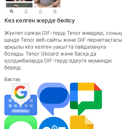
Кез келген жерде бөлісу
Жүктеп салған GIF-терді Tenor өнімдері, соның
ішінде Tenor веб-сайты және
GIF пернетақтасы
арқылы кез келген уақытта пайдалануға
болады. Tenor Gboard және басқа да
қолданбаларда GIF-терді іздеуге мүмкіндік
береді.
Бастау