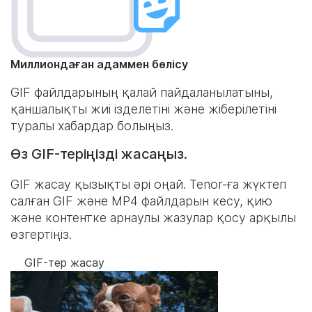
Миллиондаған адаммен бөлісу
GIF файлдарының қалай пайдаланылатыны,
қаншалықты жиі ізделетіні және жіберілетіні
туралы хабардар болыңыз.
Өз GIF-теріңізді жасаңыз.
GIF жасау қызықты әрі оңай. Tenor-ға жүктеп
салған GIF және MP4 файлдарын кесу, қию
және контентке арнаулы жазулар қосу арқылы
өзгертіңіз.
GIF-тер жасау