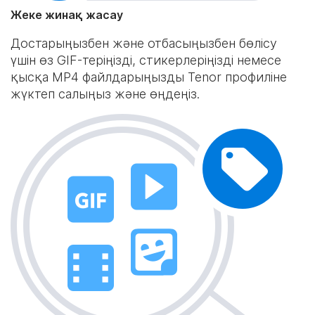
Жеке жинақ жасау
Достарыңызбен және отбасыңызбен бөлісу
үшін өз GIF-теріңізді, стикерлеріңізді немесе
қысқа MP4 файлдарыңызды Tenor профиліне
жүктеп салыңыз және өңдеңіз.