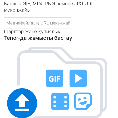
Барлық GIF, MP4, PNG немесе JPG URL
мекенжайы
Шарттар және құпиялық
Tenor-да жұмысты бастау