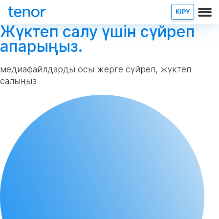
КІРУ
Жүктеп салу үшін сүйреп
апарыңыз.
медиафайлдарды осы жерге сүйреп, жүктеп
салыңыз