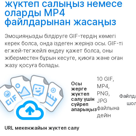
жүктеп салыңыз
немесе
оларды MP4
файлдарынан
жасаңыз
Эмоцияңызды білдіруге GIF-тердің көмегі
керек болса, онда іздеген жеріңіз осы. GIF-ті
егжей-тегжейлі өңдеу қажет болса, оны
жіберместен бұрын кесуге, қиюға және оған
жазу қосуға болады.
10
GIF,
Осы
MP4,
жерге
PNG,
жүктеп
Файлд
салу үшін
JPG
шо
сүйреп
файлына
апарыңыз
дейін
URL мекенжайын жүктеп салу