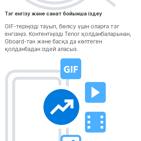
Тэг енгізу және санат бойынша іздеу
GIF-теріңізді тауып, бөлісу үшін оларға тэг
енгізіңіз. Контентіңізді Tenor қолданбаларынан,
Gboard-тан және басқа да көптеген
қолданбадан іздей аласыз.