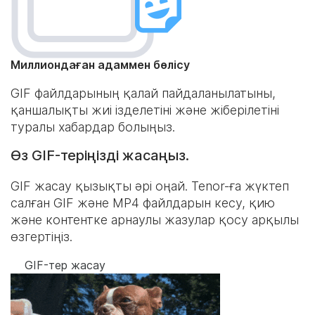
Миллиондаған адаммен бөлісу
GIF файлдарының қалай пайдаланылатыны,
қаншалықты жиі ізделетіні және жіберілетіні
туралы хабардар болыңыз.
Өз GIF-теріңізді жасаңыз.
GIF жасау қызықты әрі оңай. Tenor-ға жүктеп
салған GIF және MP4 файлдарын кесу, қию
және контентке арнаулы жазулар қосу арқылы
өзгертіңіз.
GIF-тер жасау