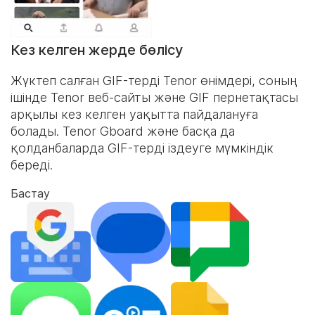
Кез келген жерде бөлісу
Жүктеп салған GIF-терді Tenor өнімдері, соның
ішінде Tenor веб-сайты және
GIF пернетақтасы
арқылы кез келген уақытта пайдалануға
болады. Tenor Gboard және басқа да
қолданбаларда GIF-терді іздеуге мүмкіндік
береді.
Бастау