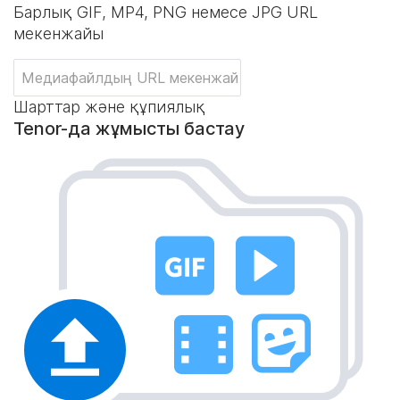
Барлық GIF, MP4, PNG немесе JPG URL
мекенжайы
Шарттар және құпиялық
Tenor-да жұмысты бастау