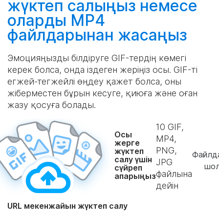
жүктеп салыңыз
немесе
оларды MP4
файлдарынан
жасаңыз
Эмоцияңызды білдіруге GIF-тердің көмегі
керек болса, онда іздеген жеріңіз осы. GIF-ті
егжей-тегжейлі өңдеу қажет болса, оны
жіберместен бұрын кесуге, қиюға және оған
жазу қосуға болады.
10
GIF,
Осы
MP4,
жерге
PNG,
жүктеп
Файлд
салу үшін
JPG
шо
сүйреп
файлына
апарыңыз
дейін
URL мекенжайын жүктеп салу