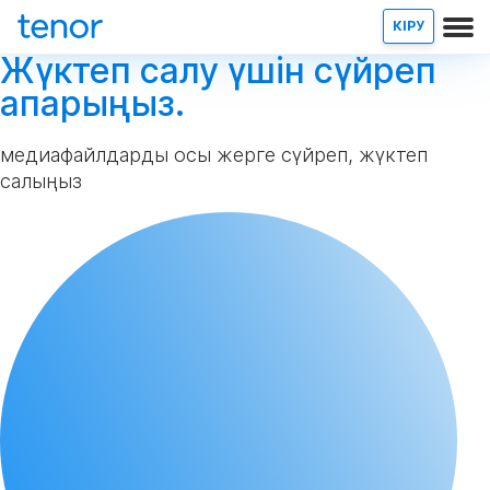
КІРУ
Жүктеп салу үшін сүйреп
апарыңыз.
медиафайлдарды осы жерге сүйреп, жүктеп
салыңыз