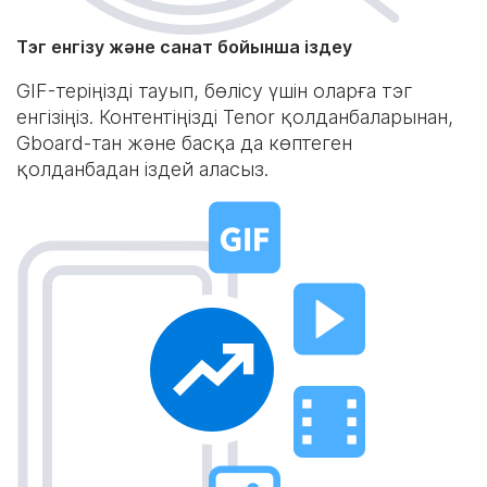
Тэг енгізу және санат бойынша іздеу
GIF-теріңізді тауып, бөлісу үшін оларға тэг
енгізіңіз. Контентіңізді Tenor қолданбаларынан,
Gboard-тан және басқа да көптеген
қолданбадан іздей аласыз.