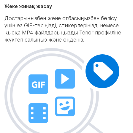
Жеке жинақ жасау
Достарыңызбен және отбасыңызбен бөлісу
үшін өз GIF-теріңізді, стикерлеріңізді немесе
қысқа MP4 файлдарыңызды Tenor профиліне
жүктеп салыңыз және өңдеңіз.