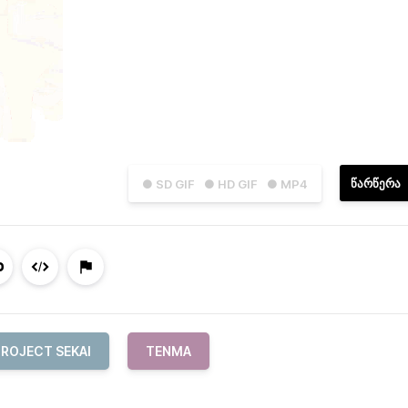
ᲬᲐᲠᲬᲔᲠᲐ
● SD GIF
● HD GIF
● MP4
PROJECT SEKAI
TENMA