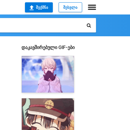
ᲨᲔᲥᲛᲜᲐ
ᲨᲔᲡᲕᲚᲐ
დაკავშირებული GIF-ები