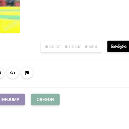
ᲬᲐᲠᲬᲔᲠᲐ
● SD GIF
● HD GIF
● MP4
HIGHJUMP
OREGON