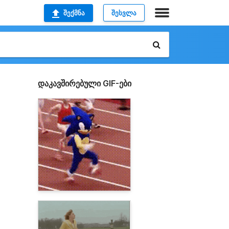
ᲨᲔᲥᲛᲜᲐ
ᲨᲔᲡᲕᲚᲐ
დაკავშირებული GIF-ები