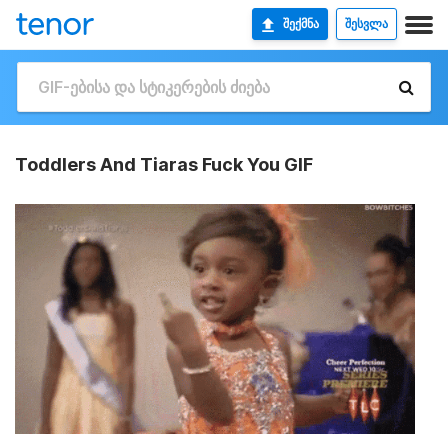
ᲨᲔᲥᲛᲜᲐ
ᲨᲔᲡᲕᲚᲐ
Toddlers And Tiaras Fuck You GIF