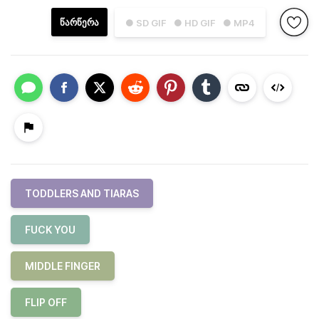
ᲬᲐᲠᲬᲔᲠᲐ
● SD GIF
● HD GIF
● MP4
TODDLERS AND TIARAS
FUCK YOU
MIDDLE FINGER
FLIP OFF