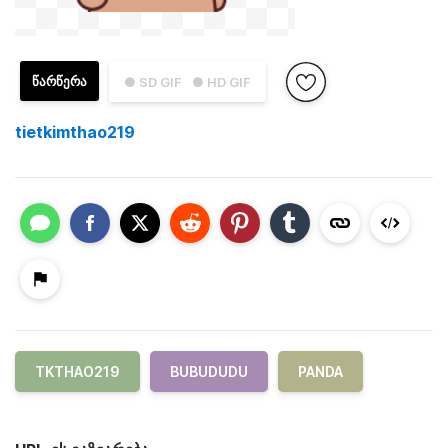
ᲬᲐᲠᲬᲔᲠᲐ
● SD GIF
● HD GIF
tietkimthao219
TKTHAO219
BUBUDUDU
PANDA