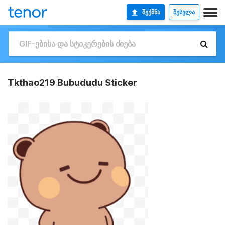
ᲨᲔᲥᲛᲜᲐ
ᲨᲔᲡᲕᲚᲐ
Tkthao219 Bubududu Sticker